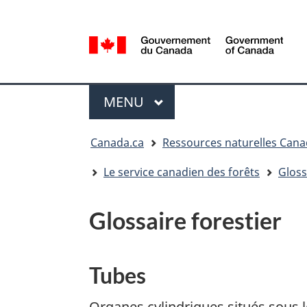
Sélection
de
la
/
langue
Government
Menu
of
MENU
PRINCIPAL
Canada
Vous
Canada.ca
Ressources naturelles Can
êtes
ici
Le service canadien des forêts
Gloss
:
Glossaire forestier
Tubes
Organes cylindriques situés sous 