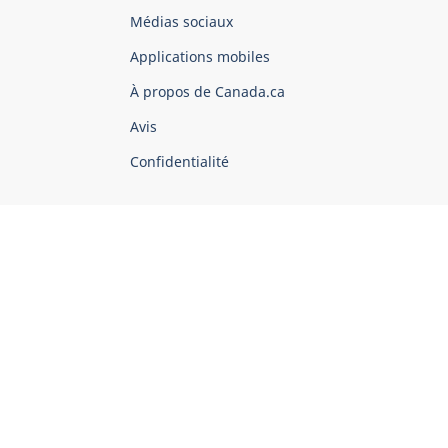
Organisation
Médias sociaux
du
Applications mobiles
gouvernement
du
À propos de Canada.ca
Canada
Avis
Confidentialité