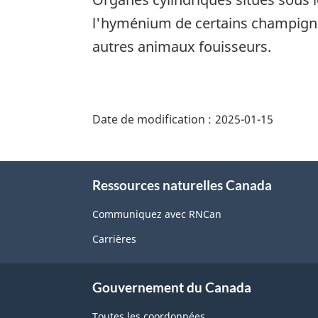
l'hyménium de certains champigno
autres animaux fouisseurs.
"Détails
de
Date de modification :
2025-01-15
la
page"
À
Ressources naturelles Canada
propos
de
Communiquez avec RNCan
ce
Carrières
site
Gouvernement du Canada
Toutes les coordonnées