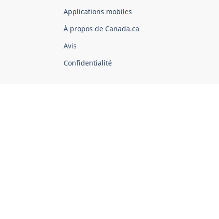
du
Applications mobiles
gouvernement
du
À propos de Canada.ca
Canada
Avis
Confidentialité