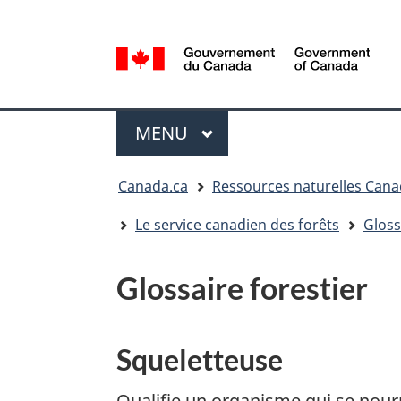
Sélection
de
la
/
langue
Government
Menu
of
MENU
PRINCIPAL
Canada
Vous
Canada.ca
Ressources naturelles Can
êtes
ici
Le service canadien des forêts
Gloss
:
Glossaire forestier
Squeletteuse
Qualifie un organisme qui se nourr