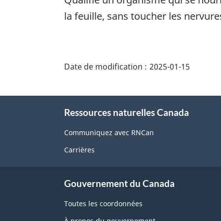
la feuille, sans toucher les nervur
"Détails
de
Date de modification :
2025-01-15
la
page"
À
Ressources naturelles Canada
propos
de
Communiquez avec RNCan
ce
Carrières
site
Gouvernement du Canada
Toutes les coordonnées
À propos du gouvernement