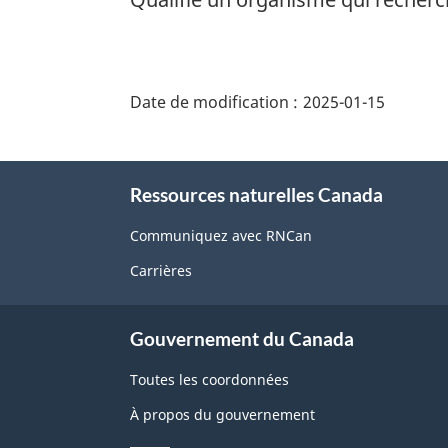
"Détails
de
Date de modification :
2025-01-15
la
page"
À
Ressources naturelles Canada
propos
de
Communiquez avec RNCan
ce
Carrières
site
Gouvernement du Canada
Toutes les coordonnées
À propos du gouvernement