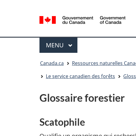
Sélection
de
la
/
langue
Government
Menu
of
MENU
PRINCIPAL
Canada
Vous
Canada.ca
Ressources naturelles Can
êtes
ici
Le service canadien des forêts
Gloss
:
Glossaire forestier
Scatophile
Qualifie un organisme qui recherc