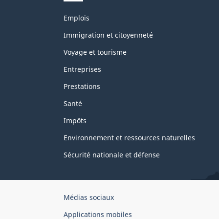
Thèmes
Emplois
et
sujets
Immigration et citoyenneté
Voyage et tourisme
Entreprises
Prestations
Santé
Impôts
Environnement et ressources naturelles
Sécurité nationale et défense
Organisation
Médias sociaux
du
Applications mobiles
gouvernement