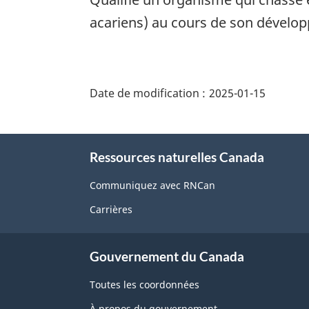
acariens) au cours de son dévelo
"Détails
de
Date de modification :
2025-01-15
la
page"
À
Ressources naturelles Canada
propos
de
Communiquez avec RNCan
ce
Carrières
site
Gouvernement du Canada
Toutes les coordonnées
À propos du gouvernement