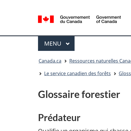
Sélection
de
la
/
langue
Government
Menu
of
MENU
PRINCIPAL
Canada
Vous
Canada.ca
Ressources naturelles Can
êtes
ici
Le service canadien des forêts
Gloss
:
Glossaire forestier
Prédateur
Qualifie un organisme qui chasse 