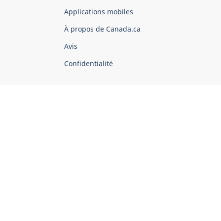
du
Applications mobiles
gouvernement
du
À propos de Canada.ca
Canada
Avis
Confidentialité