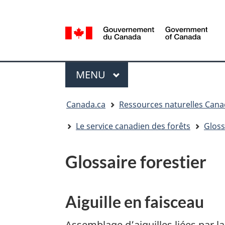
Sélection
de
la
/
langue
Government
Menu
of
MENU
PRINCIPAL
Canada
Vous
Canada.ca
Ressources naturelles Can
êtes
ici
Le service canadien des forêts
Gloss
:
Glossaire forestier
Aiguille en faisceau
Assemblage d’aiguilles liées par la