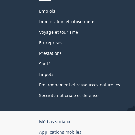
Thèmes
Emplois
et
sujets
Immigration et citoyenneté
Voyage et tourisme
Entreprises
Prestations
Santé
Impôts
Environnement et ressources naturelles
Sécurité nationale et défense
Organisation
Médias sociaux
du
Applications mobiles
gouvernement