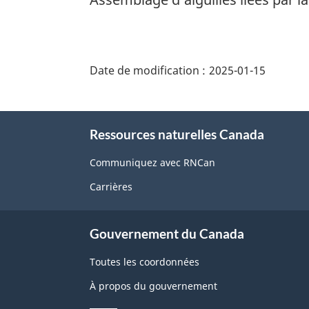
"Détails
de
Date de modification :
2025-01-15
la
page"
À
Ressources naturelles Canada
propos
de
Communiquez avec RNCan
ce
Carrières
site
Gouvernement du Canada
Toutes les coordonnées
À propos du gouvernement