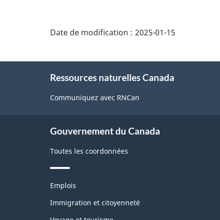
"Détails
de
Date de modification :
2025-01-15
la
page"
À
Ressources naturelles Canada
propos
de
Communiquez avec RNCan
ce
site
Gouvernement du Canada
Toutes les coordonnées
Thèmes
Emplois
et
sujets
Immigration et citoyenneté
Voyage et tourisme