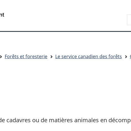
Passer
Passer
Passer
au
à
à
R
contenu
« Au
la
d
principal
sujet
version
C
du
HTML
gouvernement »
simplifiée
Forêts et foresterie
Le service canadien des forêts
 de cadavres ou de matières animales en décomp