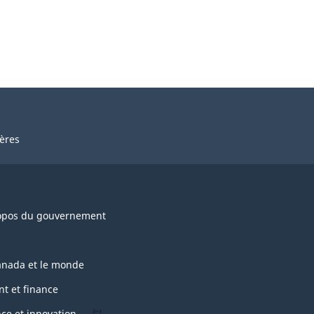
ières
opos du gouvernement
anada et le monde
nt et finance
nce et innovation