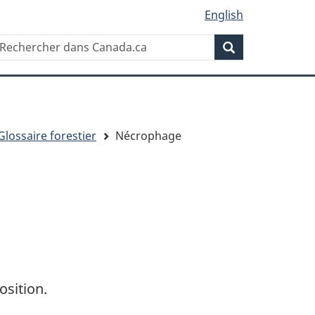
English
Rechercher
echercher
Rechercher
ans
anada.ca
Glossaire forestier
Nécrophage
osition.