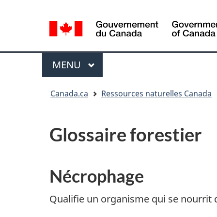
Sélection
de
la
/
langue
Government
Menu
MENU
PRINCIPAL
of
Canada
Vous
Canada.ca
Ressources naturelles Canada
êtes
ici
:
Glossaire forestier
Nécrophage
Qualifie un organisme qui se nourrit