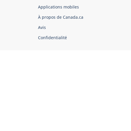
du
Applications mobiles
gouvernement
du
À propos de Canada.ca
Canada
Avis
Confidentialité