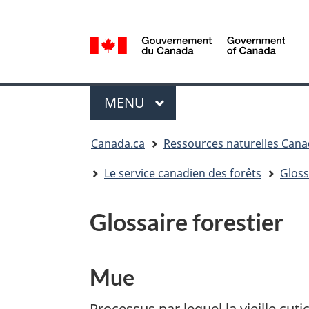
Sélection
de
la
/
langue
Government
Menu
of
MENU
PRINCIPAL
Canada
Vous
Canada.ca
Ressources naturelles Can
êtes
ici
Le service canadien des forêts
Gloss
:
Glossaire forestier
Mue
Processus par lequel la vieille cut