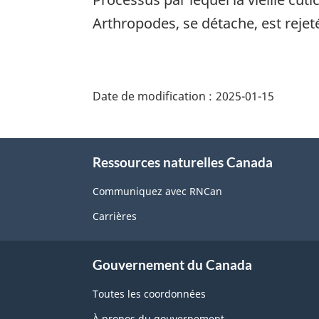
Arthropodes, se détache, est rejet
"Détails
de
Date de modification :
2025-01-15
la
page"
À
Ressources naturelles Canada
propos
de
Communiquez avec RNCan
ce
Carrières
site
Gouvernement du Canada
Toutes les coordonnées
À propos du gouvernement