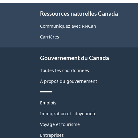
page"
À
Ressources naturelles Canada
propos
de
Communiquez avec RNCan
ce
Carrières
site
Gouvernement du Canada
Toutes les coordonnées
À propos du gouvernement
Thèmes
Emplois
et
sujets
Immigration et citoyenneté
Voyage et tourisme
Entreprises