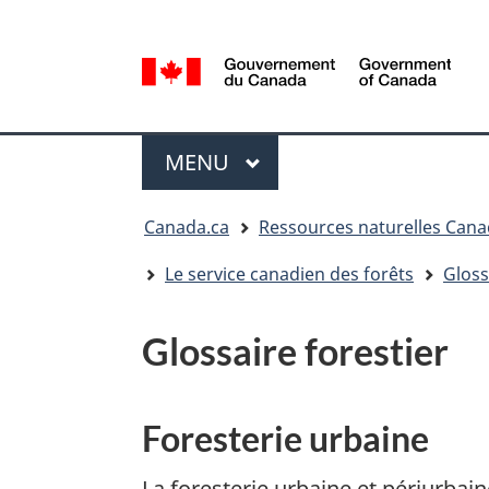
Sélection
de
la
/
langue
Government
Menu
of
MENU
PRINCIPAL
Canada
Vous
Canada.ca
Ressources naturelles Can
êtes
ici
Le service canadien des forêts
Gloss
:
Glossaire forestier
Foresterie urbaine
La foresterie urbaine et périurba