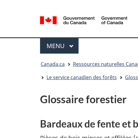
Sélection
de
la
/
langue
Government
Menu
of
MENU
PRINCIPAL
Canada
Vous
Canada.ca
Ressources naturelles Can
êtes
ici
Le service canadien des forêts
Gloss
:
Glossaire forestier
Bardeaux de fente et 
Pièces de bois minces et effilées 