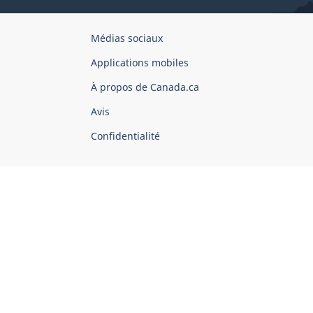
Organisation
Médias sociaux
du
Applications mobiles
gouvernement
du
À propos de Canada.ca
Canada
Avis
Confidentialité