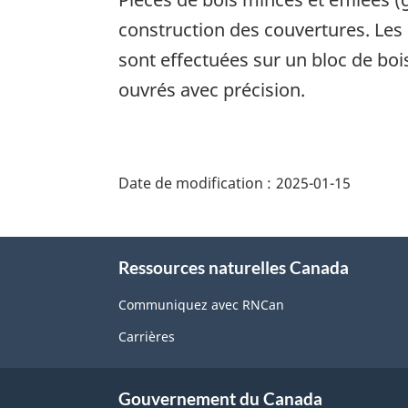
construction des couvertures. Les 
sont effectuées sur un bloc de boi
ouvrés avec précision.
"Détails
de
Date de modification :
2025-01-15
la
page"
À
Ressources naturelles Canada
propos
de
Communiquez avec RNCan
ce
Carrières
site
Gouvernement du Canada