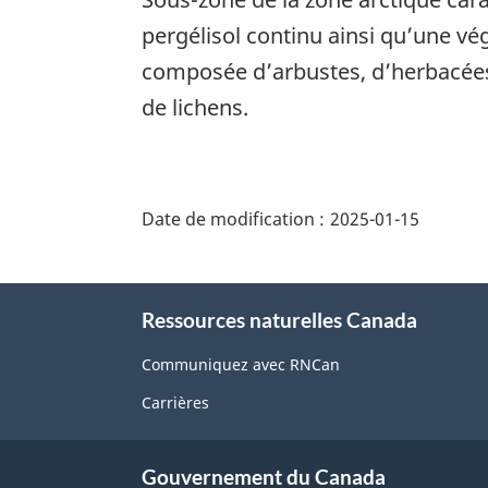
pergélisol continu ainsi qu’une vé
composée d’arbustes, d’herbacées
de lichens.
"Détails
de
Date de modification :
2025-01-15
la
page"
À
Ressources naturelles Canada
propos
de
Communiquez avec RNCan
ce
Carrières
site
Gouvernement du Canada