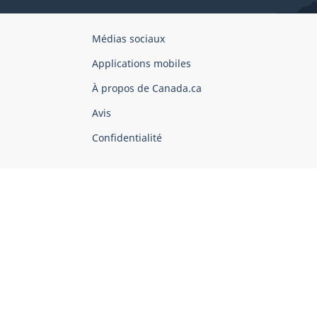
Organisation
Médias sociaux
du
Applications mobiles
gouvernement
du
À propos de Canada.ca
Canada
Avis
Confidentialité