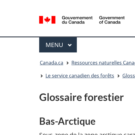
Sélection
de
la
/
langue
Government
Menu
of
MENU
PRINCIPAL
Canada
Vous
Canada.ca
Ressources naturelles Can
êtes
ici
Le service canadien des forêts
Gloss
:
Glossaire forestier
Bas-Arctique
Sous-zone de la zone arctique cara