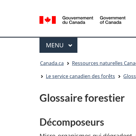
Sélection
de
la
/
langue
Government
Menu
of
MENU
PRINCIPAL
Canada
Vous
Canada.ca
Ressources naturelles Can
êtes
ici
Le service canadien des forêts
Gloss
:
Glossaire forestier
Décomposeurs
Micro-organismes qui dégradent, a