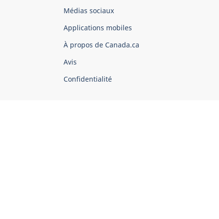
Organisation
Médias sociaux
du
Applications mobiles
gouvernement
du
À propos de Canada.ca
Canada
Avis
Confidentialité