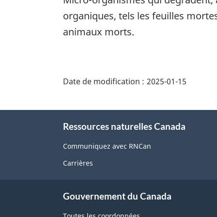
organiques, tels les feuilles mortes
animaux morts.
"Détails
de
Date de modification :
2025-01-15
la
page"
À
Ressources naturelles Canada
propos
de
Communiquez avec RNCan
ce
Carrières
site
Gouvernement du Canada
Toutes les coordonnées