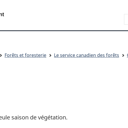
Passer
Passer
Passer
au
à
à
R
contenu
« Au
la
d
principal
sujet
version
C
du
HTML
gouvernement »
simplifiée
Forêts et foresterie
Le service canadien des forêts
ule saison de végétation.