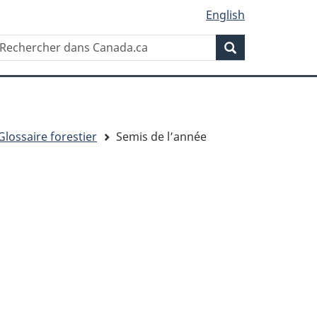
English
Rechercher
echercher
Rechercher
ans
anada.ca
Glossaire forestier
Semis de l’année