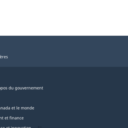
ières
opos du gouvernement
anada et le monde
nt et finance
nce et innovation