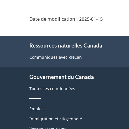
"Détails
de
Date de modification :
2025-01-15
la
page"
À
Ressources naturelles Canada
propos
de
Communiquez avec RNCan
ce
site
Gouvernement du Canada
Toutes les coordonnées
Thèmes
Emplois
et
sujets
Immigration et citoyenneté
Voyage et tourisme