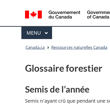
Sélection
de
la
/
langue
Government
Menu
MENU
PRINCIPAL
of
Canada
Vous
Canada.ca
Ressources naturelles Canada
êtes
ici
:
Glossaire forestier
Semis de l’année
Semis n’ayant crû que pendant une se