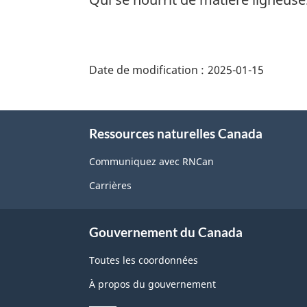
"Détails
de
Date de modification :
2025-01-15
la
page"
À
Ressources naturelles Canada
propos
de
Communiquez avec RNCan
ce
Carrières
site
Gouvernement du Canada
Toutes les coordonnées
À propos du gouvernement