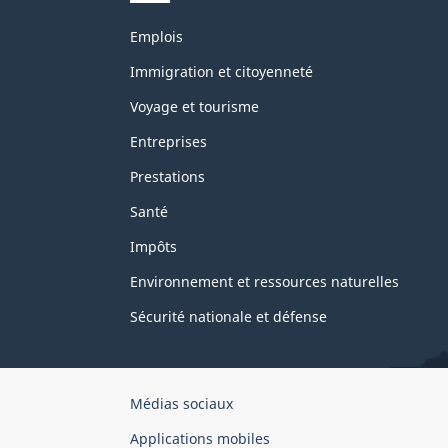
Thèmes
Emplois
et
sujets
Immigration et citoyenneté
Voyage et tourisme
Entreprises
Prestations
Santé
Impôts
Environnement et ressources naturelles
Sécurité nationale et défense
Organisation
Médias sociaux
du
Applications mobiles
gouvernement