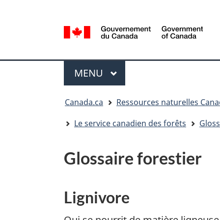
Sélection
de
la
/
langue
Government
Menu
of
MENU
PRINCIPAL
Canada
Vous
Canada.ca
Ressources naturelles Can
êtes
ici
Le service canadien des forêts
Gloss
:
Glossaire forestier
Lignivore
Qui se nourrit de matière ligneuse