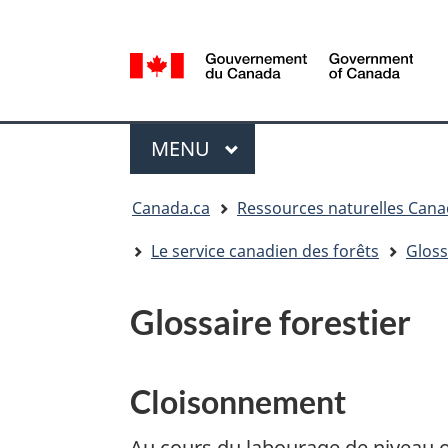
Sélection
de
la
/
langue
Government
Menu
of
MENU
PRINCIPAL
Canada
Vous
Canada.ca
Ressources naturelles Can
êtes
ici
Le service canadien des forêts
Gloss
:
Glossaire forestier
Cloisonnement
Au cours du labourage de niveau ou