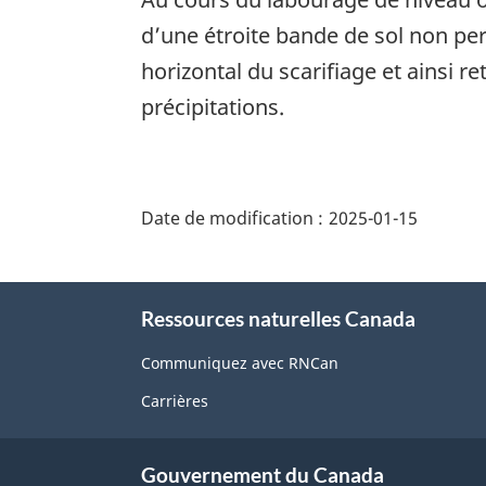
d’une étroite bande de sol non per
horizontal du scarifiage et ainsi r
précipitations.
"Détails
de
Date de modification :
2025-01-15
la
page"
À
Ressources naturelles Canada
propos
de
Communiquez avec RNCan
ce
Carrières
site
Gouvernement du Canada