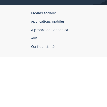
Organisation
Médias sociaux
du
Applications mobiles
gouvernement
du
À propos de Canada.ca
Canada
Avis
Confidentialité