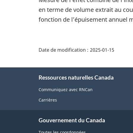
en terme de volume extrait au cour
fonction de l’épuisement annuel 
"Détails
de
Date de modification :
2025-01-15
la
page"
À
Ressources naturelles Canada
propos
de
Communiquez avec RNCan
ce
Carrières
site
Gouvernement du Canada
Toutes les coordonnées