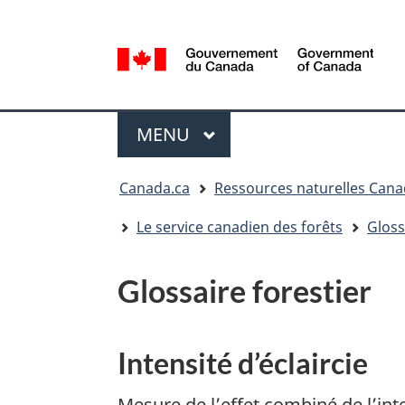
Sélection
de
la
/
langue
Government
Menu
of
MENU
PRINCIPAL
Canada
Vous
Canada.ca
Ressources naturelles Can
êtes
ici
Le service canadien des forêts
Gloss
:
Glossaire forestier
Intensité d’éclaircie
Mesure de l’effet combiné de l’inte