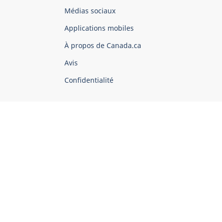
Organisation
Médias sociaux
du
Applications mobiles
gouvernement
du
À propos de Canada.ca
Canada
Avis
Confidentialité