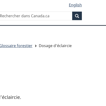
English
Rechercher
echercher
Rechercher
ans
anada.ca
Glossaire forestier
Dosage d’éclaircie
’éclaircie.