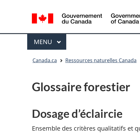
Sélection
de
la
/
langue
Government
Menu
MENU
PRINCIPAL
of
Canada
Vous
Canada.ca
Ressources naturelles Canada
êtes
ici
:
Glossaire forestier
Dosage d’éclaircie
Ensemble des critères qualitatifs et qu