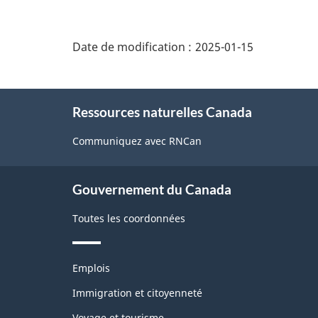
"Détails
de
Date de modification :
2025-01-15
la
page"
À
Ressources naturelles Canada
propos
de
Communiquez avec RNCan
ce
site
Gouvernement du Canada
Toutes les coordonnées
Thèmes
Emplois
et
sujets
Immigration et citoyenneté
Voyage et tourisme