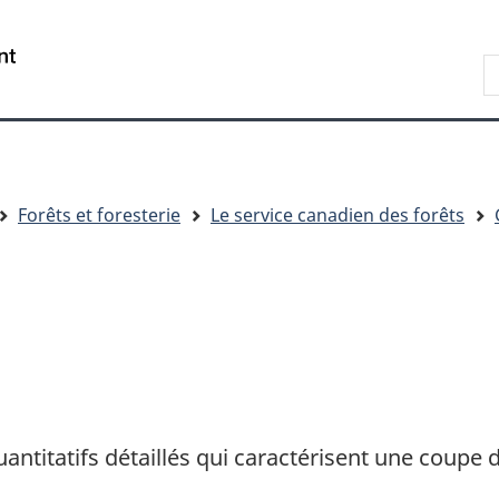
Passer
Passer
Passer
au
à
à
R
contenu
« Au
la
d
principal
sujet
version
C
du
HTML
gouvernement »
simplifiée
Forêts et foresterie
Le service canadien des forêts
antitatifs détaillés qui caractérisent une coupe d