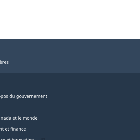
ières
opos du gouvernement
anada et le monde
nt et finance
nce et innovation