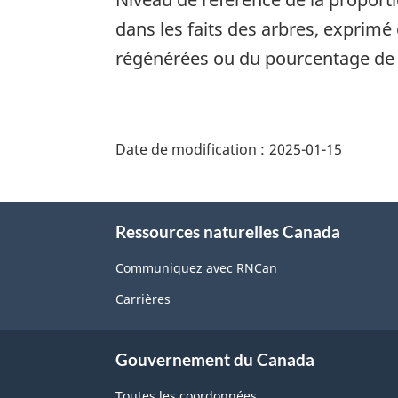
dans les faits des arbres, exprim
régénérées ou du pourcentage de 
"Détails
de
Date de modification :
2025-01-15
la
page"
À
Ressources naturelles Canada
propos
de
Communiquez avec RNCan
ce
Carrières
site
Gouvernement du Canada
Toutes les coordonnées