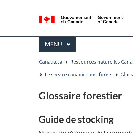
Sélection
de
la
/
langue
Government
Menu
of
MENU
PRINCIPAL
Canada
Vous
Canada.ca
Ressources naturelles Can
êtes
ici
Le service canadien des forêts
Gloss
:
Glossaire forestier
Guide de stocking
Niveau de référence de la proporti