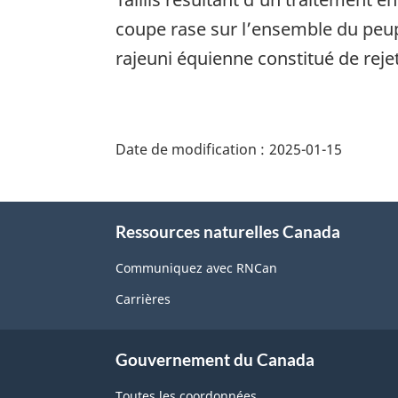
coupe rase sur l’ensemble du pe
rajeuni équienne constitué de reje
"Détails
de
Date de modification :
2025-01-15
la
page"
À
Ressources naturelles Canada
propos
de
Communiquez avec RNCan
ce
Carrières
site
Gouvernement du Canada
Toutes les coordonnées