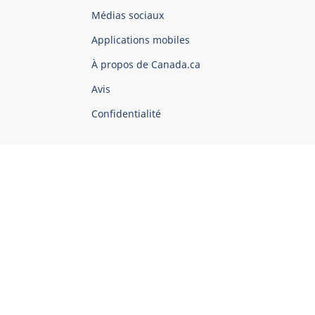
Organisation
Médias sociaux
du
Applications mobiles
gouvernement
du
À propos de Canada.ca
Canada
Avis
Confidentialité