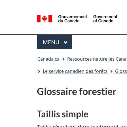
Sélection
de
la
/
langue
Government
Menu
of
MENU
PRINCIPAL
Canada
Vous
Canada.ca
Ressources naturelles Can
êtes
ici
Le service canadien des forêts
Gloss
:
Glossaire forestier
Taillis simple
Taillis résultant d’un traitement en