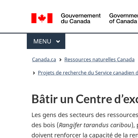
Sélection
de
la
/
langue
Government
Menu
MENU
PRINCIPAL
of
Canada
Vous
Canada.ca
Ressources naturelles Canada
êtes
ici
Projets de recherche du Service canadien d
:
Bâtir un Centre d’ex
Les gens des secteurs des ressources
des bois (
Rangifer tarandus caribou
),
doivent renforcer la capacité de la re