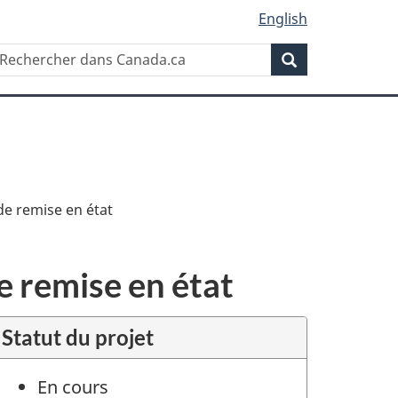
English
Rechercher
echercher
Rechercher
ans
anada.ca
de remise en état
e remise en état
Statut du projet
En cours