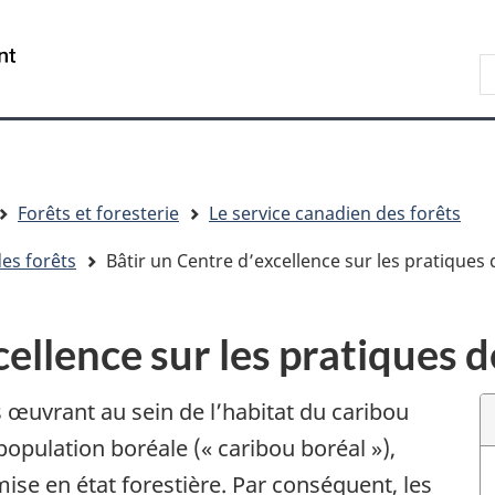
Passer
Passer
Passer
au
à
à
R
contenu
« Au
la
d
principal
sujet
version
C
du
HTML
gouvernement »
simplifiée
Forêts et foresterie
Le service canadien des forêts
es forêts
Bâtir un Centre d’excellence sur les pratiques 
cellence sur les pratiques d
 œuvrant au sein de l’habitat du caribou
 population boréale (« caribou boréal »),
mise en état forestière. Par conséquent, les