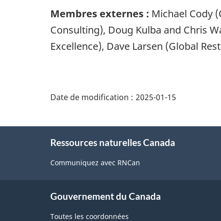
Membres externes :
Michael Cody (
Consulting), Doug Kulba and Chris W
Excellence), Dave Larsen (Global Rest
"Détails
de
Date de modification :
2025-01-15
la
page"
À
Ressources naturelles Canada
propos
de
Communiquez avec RNCan
ce
site
Gouvernement du Canada
Toutes les coordonnées