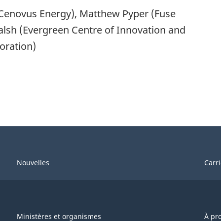
Cenovus Energy), Matthew Pyper (Fuse
alsh (Evergreen Centre of Innovation and
oration)
Nouvelles
Carr
Ministères et organismes
À pr