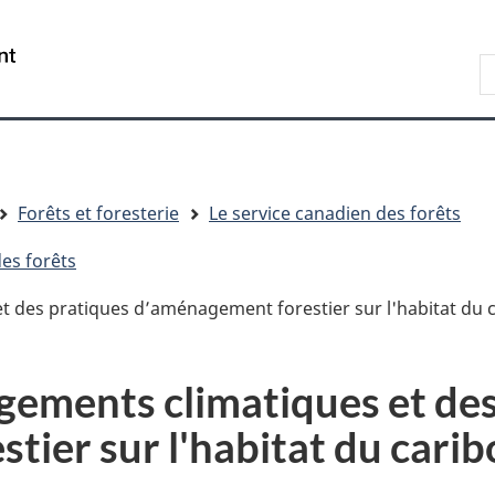
Passer
Passer
Passer
au
à
à
R
contenu
« Au
la
d
principal
sujet
version
C
du
HTML
gouvernement »
simplifiée
Forêts et foresterie
Le service canadien des forêts
es forêts
 des pratiques d’aménagement forestier sur l'habitat du c
gements climatiques et de
ier sur l'habitat du caribo