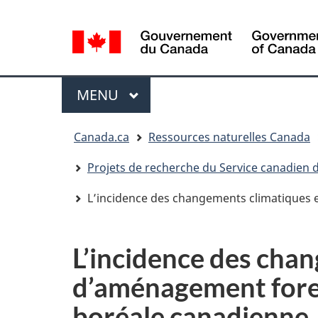
Sélection
de
la
/
langue
Government
Menu
MENU
PRINCIPAL
of
Canada
Vous
Canada.ca
Ressources naturelles Canada
êtes
ici
Projets de recherche du Service canadien d
:
L’incidence des changements climatiques et
L’incidence des chan
d’aménagement forest
boréale canadienne