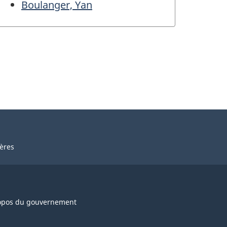
Boulanger, Yan
ières
opos du gouvernement