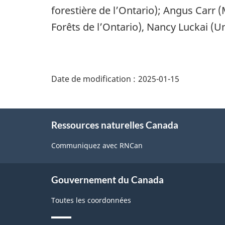
forestière de l’Ontario); Angus Carr (
Forêts de l’Ontario), Nancy Luckai (U
"Détails
de
Date de modification :
2025-01-15
la
page"
À
Ressources naturelles Canada
propos
de
Communiquez avec RNCan
ce
site
Gouvernement du Canada
Toutes les coordonnées