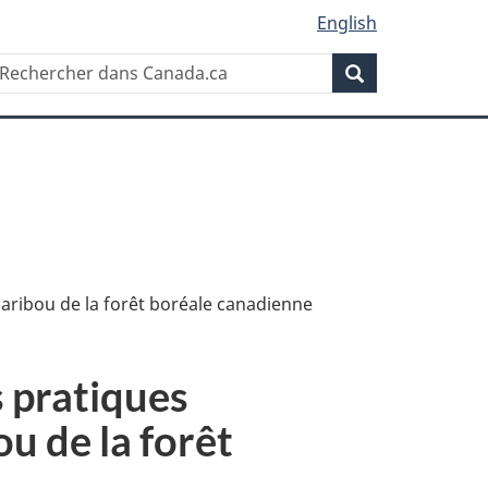
English
Rechercher
echercher
Rechercher
ans
anada.ca
aribou de la forêt boréale canadienne
s pratiques
u de la forêt