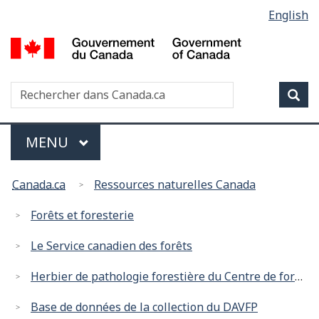
Sélection
English
Passer
Passer
de
au
à
G
contenu
la
la
d
principal
version
langue
C
HTML
Recherche
R
Rec
/
simplifiée
d
G
C
of
Menu
MENU
PRINCIPAL
C
Vous
Canada.ca
Ressources naturelles Canada
êtes
ici
Forêts et foresterie
:
Le Service canadien des forêts
Herbier de pathologie forestière du Centre de foresterie du Pacifique
Base de données de la collection du DAVFP