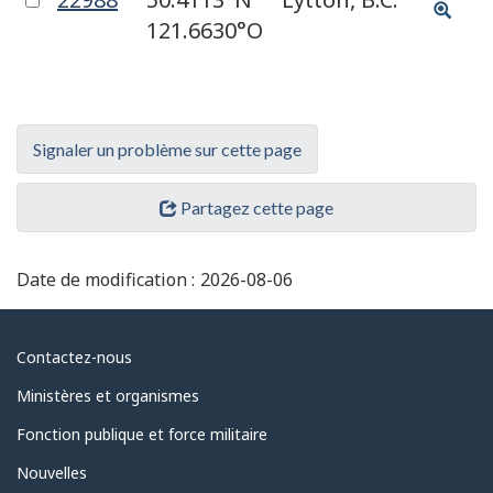
à
pour
121.6630°O
l'élém
sélectionner
cet
élément
sur
Signaler un problème sur cette page
la
Partagez cette page
carte
Date de modification :
2026-08-06
Au
Contactez-nous
sujet
Ministères et organismes
du
Fonction publique et force militaire
gouvernement
Nouvelles