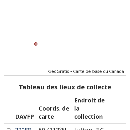
GéoGratis - Carte de base du Canada
Tableau des lieux de collecte
Endroit de
Coords. de
la
DAVFP
carte
collection
Sélectionnez
Zoom
Cochez
22988
50.4113°N
Lytton, B.C.