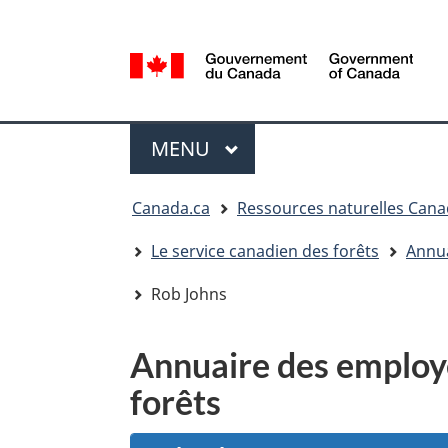
Sélection
de
la
/
langue
Government
Menu
of
MENU
PRINCIPAL
Canada
Vous
Canada.ca
Ressources naturelles Can
êtes
ici
Le service canadien des forêts
Annua
:
Rob Johns
Annuaire des employé
forêts