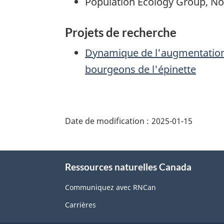
Population Ecology Group, N
Projets de recherche
Dynamique de l'augmentation
bourgeons de l'épinette
"Détails
de
Date de modification :
2025-01-15
la
page"
À
Ressources naturelles Canada
propos
de
Communiquez avec RNCan
ce
Carrières
site