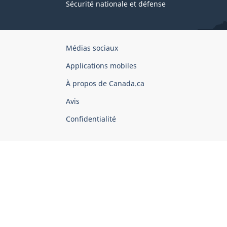
Sécurité nationale et défense
Organisation
Médias sociaux
du
Applications mobiles
gouvernement
du
À propos de Canada.ca
Canada
Avis
Confidentialité